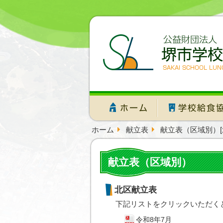
ホーム
献立表
献立表（区域別）[
献立表（区域別）
北区献立表
下記リストをクリックいただく
令和8年7月