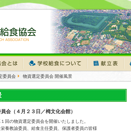
定委員会
物資選定委員会 開催風景
景
委員会（４月２３日／栂文化会館）
第１回の物資選定委員会を開催いたしました。
た栄養教諭委員、給食主任委員、保護者委員の皆様