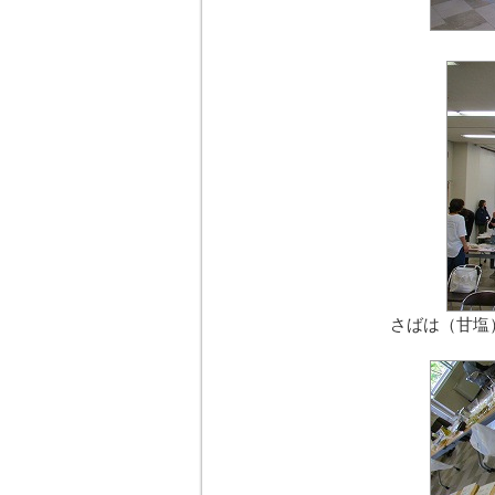
さばは（甘塩