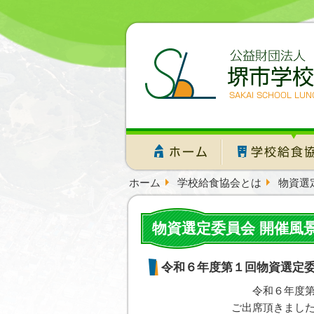
ホーム
学校給食協会とは
物資選
物資選定委員会 開催風
令和６年度第１回物資選定
令和６年度
ご出席頂きまし